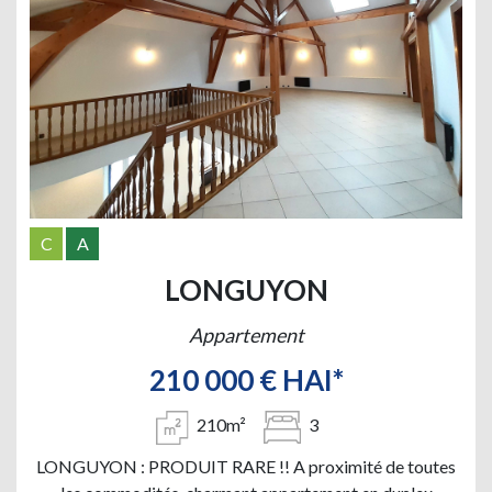
C
A
LONGUYON
Appartement
210 000 € HAI*
210m²
3
LONGUYON : PRODUIT RARE !! A proximité de toutes