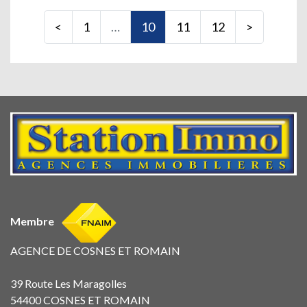
<
1
…
10
11
12
>
Membre
AGENCE DE COSNES ET ROMAIN
39 Route Les Maragolles
54400 COSNES ET ROMAIN